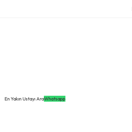
Buderus Klima Servisi
Atakum Buderus Klima Servisi
Samsun'da Profesyonel Klima Servisi: Atakum ve İlkadım Başta
Olmak Üzere Tüm İlçelerde Hızlı ve Güvenilir Çözümler Sunuyoruz!
En Yakın Ustayı Ara
Whatsapp