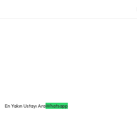
Petek Temizleme Servisi
İlkadım Petek Temizleme Servisi
Samsun'da Profesyonel Petek Temizleme Servisi: Atakum ve İlkadım
Başta Olmak Üzere Tüm İlçelerde Hızlı ve Güvenilir Çözümler
Sunuyoruz!
En Yakın Ustayı Ara
Whatsapp