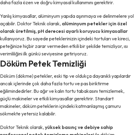
daha fazla özen ve doğru kimyasal kullanımını gerektirir.
Yanlış kimyasallar, alüminyum yapıda aşınmaya ve delinmelere yol
açabilir. Doktor Teknik olarak,
alüminyum petekler için özel
olarak üretilmiş, pH derecesi ayarlı koruyucu kimyasallar
kullanıyoruz. Bu sayede peteklerinizin içindeki tortuları ve kireci,
peteğinize hiçbir zarar vermeden etkili bir şekilde temizliyor, ısı
verimliliğini ilk günkü seviyesine getiriyoruz.
Döküm Petek Temizliği
Döküm (dökme) petekler, eski tip ve oldukça dayanıklı yapılardır
ancak içlerinde çok daha fazla tortu ve pas biriktirme
eğilimindedirler. Bu ağır ve kalın tortu tabakasını temizlemek,
güçlü makineler ve etkili kimyasallar gerektirir. Standart
makineler, döküm peteklerin içindeki katmanlaşmış çamuru
sökmekte yetersiz kalabilir.
Doktor Teknik olarak,
yüksek basınç ve debiye sahip
profesyonel petek temizleme makineleri
ile döküm