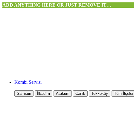
ADD ANYTHING HERE OR JUST REMOVE IT…
Kombi Servisi
Samsun
İlkadım
Atakum
Canik
Tekkeköy
Tüm İlçeler