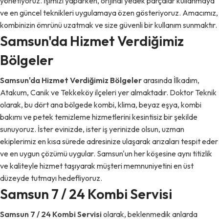
yönetiyoruz. İşimizi yaparken, orijinal yedek parçalar kullanmaya
ve en güncel teknikleri uygulamaya özen gösteriyoruz. Amacımız,
kombinizin ömrünü uzatmak ve size güvenli bir kullanım sunmaktır.
Samsun'da Hizmet Verdiğimiz
Bölgeler
Samsun'da Hizmet Verdiğimiz Bölgeler
arasında İlkadım,
Atakum, Canik ve Tekkeköy ilçeleri yer almaktadır. Doktor Teknik
olarak, bu dört ana bölgede kombi, klima, beyaz eşya, kombi
bakımı ve petek temizleme hizmetlerini kesintisiz bir şekilde
sunuyoruz. İster evinizde, ister iş yerinizde olsun, uzman
ekiplerimiz en kısa sürede adresinize ulaşarak arızaları tespit eder
ve en uygun çözümü uygular. Samsun'un her köşesine aynı titizlik
ve kaliteyle hizmet taşıyarak müşteri memnuniyetini en üst
düzeyde tutmayı hedefliyoruz.
Samsun 7 / 24 Kombi Servisi
Samsun 7 / 24 Kombi Servisi
olarak, beklenmedik anlarda