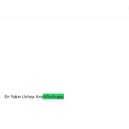
Kombi Servisi
Samsun Kombi Servisi
Samsun'da Profesyonel Kombi Servisi: Atakum ve İlkadım Başta
Olmak Üzere Tüm İlçelerde Hızlı ve Güvenilir Çözümler Sunuyoruz!
En Yakın Ustayı Ara
Whatsapp