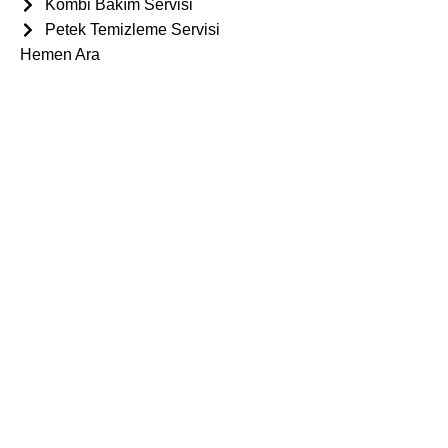
Kombi Bakım Servisi
Petek Temizleme Servisi
Hemen Ara
Doktor Teknik olarak, Samsun‘da kombi, klima, petek temizliği
ve bakımı hizmetlerinde uzmanlaşmış bir firmayız.
Müşterilerimize kaliteli, güvenilir ve hızlı çözümler sunmayı ilke