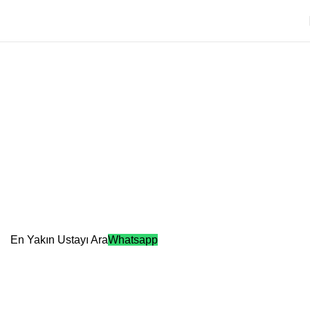
Vaillant Klima Servisi
Atakum Vaillant Klima Servisi
Samsun'da Profesyonel Klima Servisi: Atakum ve İlkadım Başta
Olmak Üzere Tüm İlçelerde Hızlı ve Güvenilir Çözümler
Sunuyoruz!
En Yakın Ustayı Ara
Whatsapp