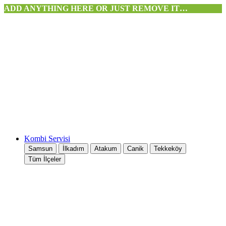
ADD ANYTHING HERE OR JUST REMOVE IT…
Kombi Servisi
Samsun
İlkadım
Atakum
Canik
Tekkeköy
Tüm İlçeler