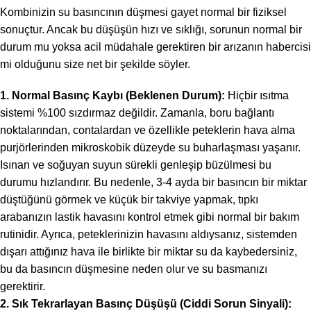
Kombinizin su basıncının düşmesi gayet normal bir fiziksel
sonuçtur. Ancak bu düşüşün hızı ve sıklığı, sorunun normal bir
durum mu yoksa acil müdahale gerektiren bir arızanın habercisi
mi olduğunu size net bir şekilde söyler.
1. Normal Basınç Kaybı (Beklenen Durum):
Hiçbir ısıtma
sistemi %100 sızdırmaz değildir. Zamanla, boru bağlantı
noktalarından, contalardan ve özellikle peteklerin hava alma
purjörlerinden mikroskobik düzeyde su buharlaşması yaşanır.
Isınan ve soğuyan suyun sürekli genleşip büzülmesi bu
durumu hızlandırır. Bu nedenle, 3-4 ayda bir basıncın bir miktar
düştüğünü görmek ve küçük bir takviye yapmak, tıpkı
arabanızın lastik havasını kontrol etmek gibi normal bir bakım
rutinidir. Ayrıca, peteklerinizin havasını aldıysanız, sistemden
dışarı attığınız hava ile birlikte bir miktar su da kaybedersiniz,
bu da basıncın düşmesine neden olur ve su basmanızı
gerektirir.
2. Sık Tekrarlayan Basınç Düşüşü (Ciddi Sorun Sinyali):