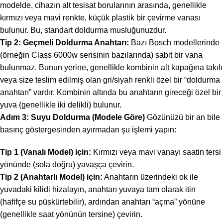
modelde, cihazın alt tesisat borularının arasında, genellikle
kırmızı veya mavi renkte, küçük plastik bir çevirme vanası
bulunur. Bu, standart doldurma musluğunuzdur.
Tip 2: Geçmeli Doldurma Anahtarı:
Bazı Bosch modellerinde
(örneğin Class 6000w serisinin bazılarında) sabit bir vana
bulunmaz. Bunun yerine, genellikle kombinin alt kapağına takılı
veya size teslim edilmiş olan gri/siyah renkli özel bir “doldurma
anahtarı” vardır. Kombinin altında bu anahtarın gireceği özel bir
yuva (genellikle iki delikli) bulunur.
Adım 3: Suyu Doldurma (Modele Göre)
Gözünüzü bir an bile
basınç göstergesinden ayırmadan şu işlemi yapın:
Tip 1 (Vanalı Model) için:
Kırmızı veya mavi vanayı saatin tersi
yönünde (sola doğru) yavaşça çevirin.
Tip 2 (Anahtarlı Model) için:
Anahtarın üzerindeki ok ile
yuvadaki kilidi hizalayın, anahtarı yuvaya tam olarak itin
(hafifçe su püskürtebilir), ardından anahtarı “açma” yönüne
(genellikle saat yönünün tersine) çevirin.