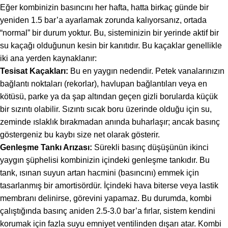
Eğer kombinizin basıncını her hafta, hatta birkaç günde bir
yeniden 1.5 bar’a ayarlamak zorunda kalıyorsanız, ortada
“normal” bir durum yoktur. Bu, sisteminizin bir yerinde aktif bir
su kaçağı olduğunun kesin bir kanıtıdır. Bu kaçaklar genellikle
iki ana yerden kaynaklanır:
Tesisat Kaçakları:
Bu en yaygın nedendir. Petek vanalarınızın
bağlantı noktaları (rekorlar), havlupan bağlantıları veya en
kötüsü, parke ya da şap altından geçen gizli borularda küçük
bir sızıntı olabilir. Sızıntı sıcak boru üzerinde olduğu için su,
zeminde ıslaklık bırakmadan anında buharlaşır; ancak basınç
göstergeniz bu kaybı size net olarak gösterir.
Genleşme Tankı Arızası:
Sürekli basınç düşüşünün ikinci
yaygın şüphelisi kombinizin içindeki genleşme tankıdır. Bu
tank, ısınan suyun artan hacmini (basıncını) emmek için
tasarlanmış bir amortisördür. İçindeki hava biterse veya lastik
membranı delinirse, görevini yapamaz. Bu durumda, kombi
çalıştığında basınç aniden 2.5-3.0 bar’a fırlar, sistem kendini
korumak için fazla suyu emniyet ventilinden dışarı atar. Kombi